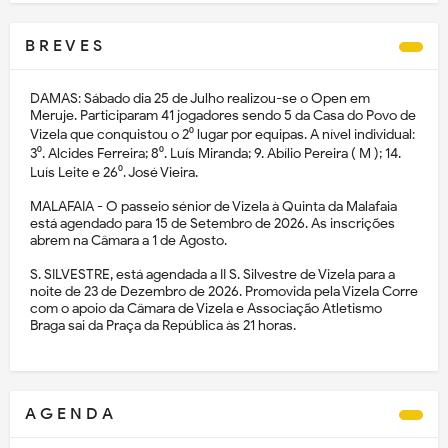
B R E V E S
DAMAS: Sábado dia 25 de Julho realizou-se o Open em
Meruje. Participaram 41 jogadores sendo 5 da Casa do Povo de
Vizela que conquistou o 2⁰ lugar por equipas. A nível individual:
3⁰. Alcides Ferreira; 8⁰. Luís Miranda; 9. Abílio Pereira ( M ); 14.
Luís Leite e 26⁰. José Vieira.
MALAFAIA - O passeio sénior de Vizela à Quinta da Malafaia
está agendado para 15 de Setembro de 2026. As inscrições
abrem na Câmara a 1 de Agosto.
S. SILVESTRE, está agendada a II S. Silvestre de Vizela para a
noite de 23 de Dezembro de 2026. Promovida pela Vizela Corre
com o apoio da Câmara de Vizela e Associação Atletismo
Braga sai da Praça da República às 21 horas.
A G E N D A