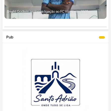
Bright Godwin prolonga ligação ao FC Vizela até 2028
Pub