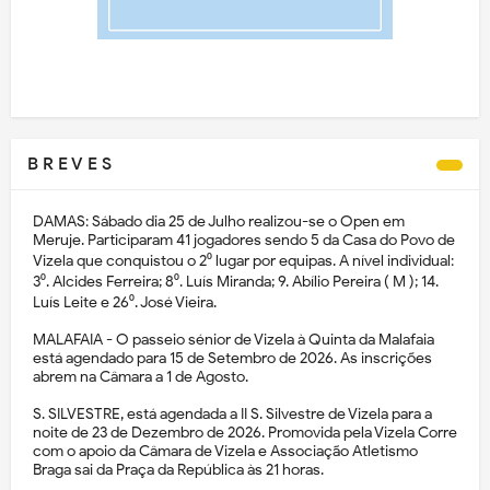
B R E V E S
DAMAS: Sábado dia 25 de Julho realizou-se o Open em
Meruje. Participaram 41 jogadores sendo 5 da Casa do Povo de
Vizela que conquistou o 2⁰ lugar por equipas. A nível individual:
3⁰. Alcides Ferreira; 8⁰. Luís Miranda; 9. Abílio Pereira ( M ); 14.
Luís Leite e 26⁰. José Vieira.
MALAFAIA - O passeio sénior de Vizela à Quinta da Malafaia
está agendado para 15 de Setembro de 2026. As inscrições
abrem na Câmara a 1 de Agosto.
S. SILVESTRE, está agendada a II S. Silvestre de Vizela para a
noite de 23 de Dezembro de 2026. Promovida pela Vizela Corre
com o apoio da Câmara de Vizela e Associação Atletismo
Braga sai da Praça da República às 21 horas.