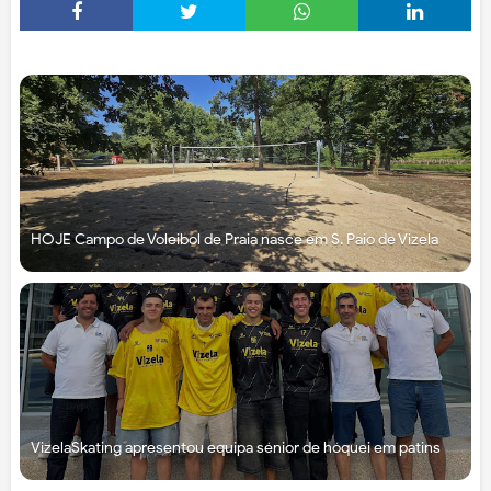
HOJE Campo de Voleibol de Praia nasce em S. Paio de Vizela
VizelaSkating apresentou equipa sénior de hóquei em patins