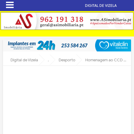
DIGITAL DE VIZELA
Digital de Vizela
.
Desporto
Homenagem ao CCD pela subida ao ProNacional