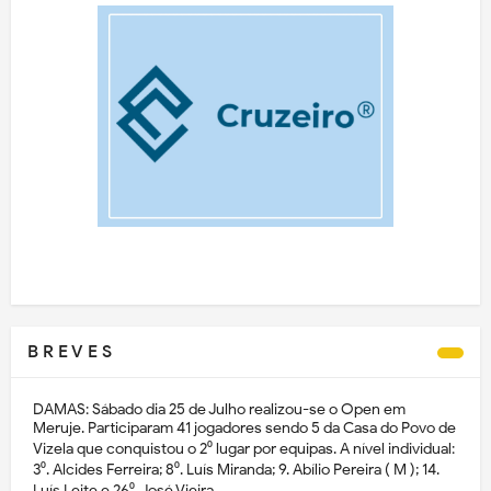
B R E V E S
DAMAS: Sábado dia 25 de Julho realizou-se o Open em
Meruje. Participaram 41 jogadores sendo 5 da Casa do Povo de
Vizela que conquistou o 2⁰ lugar por equipas. A nível individual:
3⁰. Alcides Ferreira; 8⁰. Luís Miranda; 9. Abílio Pereira ( M ); 14.
Luís Leite e 26⁰. José Vieira.