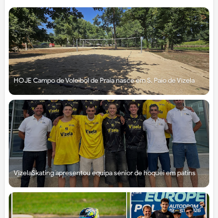
HOJE Campo de Voleibol de Praia nasce em S. Paio de Vizela
VizelaSkating apresentou equipa sénior de hóquei em patins