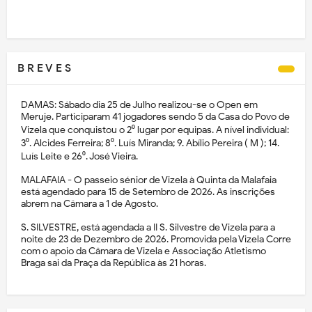
B R E V E S
DAMAS: Sábado dia 25 de Julho realizou-se o Open em
Meruje. Participaram 41 jogadores sendo 5 da Casa do Povo de
Vizela que conquistou o 2⁰ lugar por equipas. A nível individual:
3⁰. Alcides Ferreira; 8⁰. Luís Miranda; 9. Abílio Pereira ( M ); 14.
Luís Leite e 26⁰. José Vieira.
MALAFAIA - O passeio sénior de Vizela à Quinta da Malafaia
está agendado para 15 de Setembro de 2026. As inscrições
abrem na Câmara a 1 de Agosto.
S. SILVESTRE, está agendada a II S. Silvestre de Vizela para a
noite de 23 de Dezembro de 2026. Promovida pela Vizela Corre
com o apoio da Câmara de Vizela e Associação Atletismo
Braga sai da Praça da República às 21 horas.