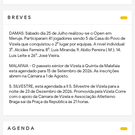
B R E V E S
DAMAS: Sábado dia 25 de Julho realizou-se o Open em
Meruje. Participaram 41 jogadores sendo 5 da Casa do Povo de
Vizela que conquistou o 2⁰ lugar por equipas. A nível individual:
3⁰. Alcides Ferreira; 8⁰. Luís Miranda; 9. Abílio Pereira ( M ); 14.
Luís Leite e 26⁰. José Vieira.
MALAFAIA - O passeio sénior de Vizela à Quinta da Malafaia
está agendado para 15 de Setembro de 2026. As inscrições
abrem na Câmara a 1 de Agosto.
S. SILVESTRE, está agendada a II S. Silvestre de Vizela para a
noite de 23 de Dezembro de 2026. Promovida pela Vizela Corre
com o apoio da Câmara de Vizela e Associação Atletismo
Braga sai da Praça da República às 21 horas.
A G E N D A