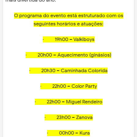
mais divertida do ano.
O programa do evento está estruturado com os
seguintes horários e atuações:
· 19h00 – Valkiboys
· 20h00 – Aquecimento (ginásios)
· 20h30 – Caminhada Colorida
· 22h00 – Color Party
· 22h00 – Miguel Rendeiro
· 23h00 – Zanova
· 00h00 – Kura