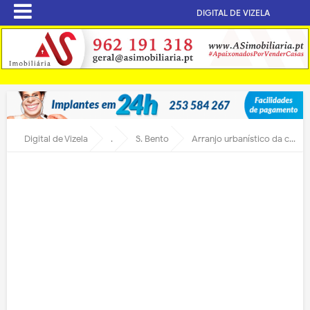
DIGITAL DE VIZELA
Digital de Vizela
.
S. Bento
Arranjo urbanístico da cista de S. Bento das Peras e parques de estacionamento inaugurados este sábado