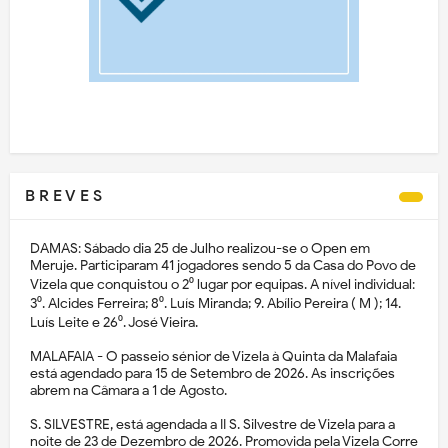
B R E V E S
DAMAS: Sábado dia 25 de Julho realizou-se o Open em
Meruje. Participaram 41 jogadores sendo 5 da Casa do Povo de
Vizela que conquistou o 2⁰ lugar por equipas. A nível individual:
3⁰. Alcides Ferreira; 8⁰. Luís Miranda; 9. Abílio Pereira ( M ); 14.
Luís Leite e 26⁰. José Vieira.
MALAFAIA - O passeio sénior de Vizela à Quinta da Malafaia
está agendado para 15 de Setembro de 2026. As inscrições
abrem na Câmara a 1 de Agosto.
S. SILVESTRE, está agendada a II S. Silvestre de Vizela para a
noite de 23 de Dezembro de 2026. Promovida pela Vizela Corre