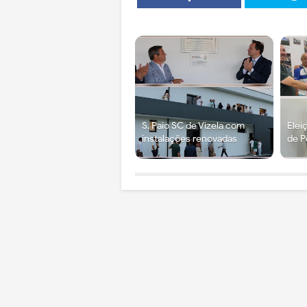
S. Paio SC de Vizela com
Elei
instalações renovadas
de P