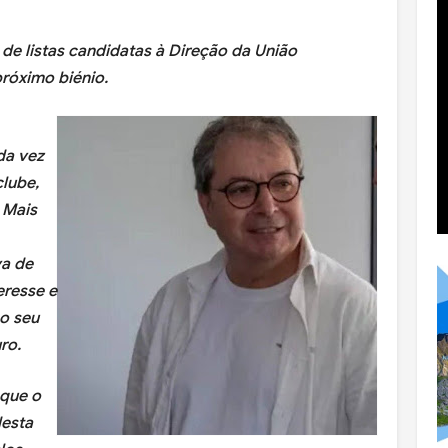
A
 de listas candidatas à Direção da União
próximo biénio.
da vez
clube,
 Mais
va de
eresse e
o seu
ro.
 que o
desta