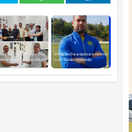
ções da União Desportiva
Infias fecha a época e renova
olvoreira com duas listas
com Simão Azevedo