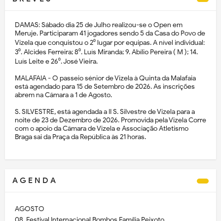
DAMAS: Sábado dia 25 de Julho realizou-se o Open em
Meruje. Participaram 41 jogadores sendo 5 da Casa do Povo de
Vizela que conquistou o 2⁰ lugar por equipas. A nível individual:
3⁰. Alcides Ferreira; 8⁰. Luís Miranda; 9. Abílio Pereira ( M ); 14.
Luís Leite e 26⁰. José Vieira.
MALAFAIA - O passeio sénior de Vizela à Quinta da Malafaia
está agendado para 15 de Setembro de 2026. As inscrições
abrem na Câmara a 1 de Agosto.
S. SILVESTRE, está agendada a II S. Silvestre de Vizela para a
noite de 23 de Dezembro de 2026. Promovida pela Vizela Corre
com o apoio da Câmara de Vizela e Associação Atletismo
Braga sai da Praça da República às 21 horas.
A G E N D A
AGOSTO
08, Festival Internacional Bombos Família Peixoto.