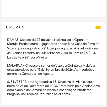
B R E V E S
DAMAS: Sábado dia 25 de Julho realizou-se o Open em
Meruje. Participaram 41 jogadores sendo 5 da Casa do Povo de
Vizela que conquistou o 2⁰ lugar por equipas. A nível individual:
3⁰. Alcides Ferreira; 8⁰. Luís Miranda; 9. Abílio Pereira ( M ); 14.
Luís Leite e 26⁰. José Vieira.
MALAFAIA - O passeio sénior de Vizela à Quinta da Malafaia
está agendado para 15 de Setembro de 2026. As inscrições
abrem na Câmara a 1 de Agosto.
S. SILVESTRE, está agendada a II S. Silvestre de Vizela para a
noite de 23 de Dezembro de 2026. Promovida pela Vizela Corre
com o apoio da Câmara de Vizela e Associação Atletismo
Braga sai da Praça da República às 21 horas.