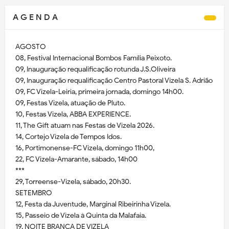
A G E N D A
AGOSTO
08, Festival Internacional Bombos Família Peixoto.
09, Inauguração requalificação rotunda J.S.Oliveira
09, Inauguração requalificação Centro Pastoral Vizela S. Adrião
09, FC Vizela-Leiria, primeira jornada, domingo 14h00.
09, Festas Vizela, atuação de Pluto.
10, Festas Vizela, ABBA EXPERIENCE.
11, The Gift atuam nas Festas de Vizela 2026.
14, Cortejo Vizela de Tempos Idos.
16, Portimonense-FC Vizela, domingo 11h00,
22, FC Vizela-Amarante, sábado, 14h00
***
29, Torreense-Vizela, sábado, 20h30.
SETEMBRO
12, Festa da Juventude, Marginal Ribeirinha Vizela.
15, Passeio de Vizela à Quinta da Malafaia.
19, NOITE BRANCA DE VIZELA