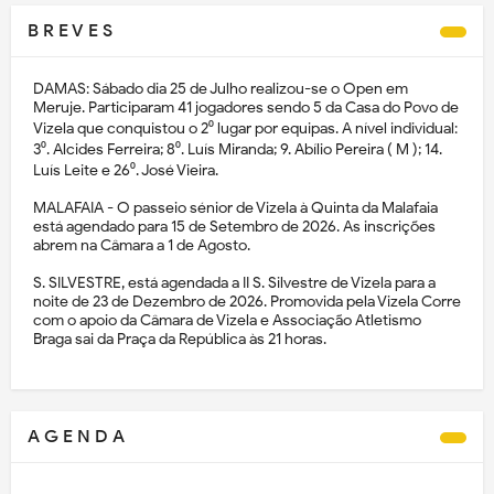
B R E V E S
DAMAS: Sábado dia 25 de Julho realizou-se o Open em
Meruje. Participaram 41 jogadores sendo 5 da Casa do Povo de
Vizela que conquistou o 2⁰ lugar por equipas. A nível individual:
3⁰. Alcides Ferreira; 8⁰. Luís Miranda; 9. Abílio Pereira ( M ); 14.
Luís Leite e 26⁰. José Vieira.
MALAFAIA - O passeio sénior de Vizela à Quinta da Malafaia
está agendado para 15 de Setembro de 2026. As inscrições
abrem na Câmara a 1 de Agosto.
S. SILVESTRE, está agendada a II S. Silvestre de Vizela para a
noite de 23 de Dezembro de 2026. Promovida pela Vizela Corre
com o apoio da Câmara de Vizela e Associação Atletismo
Braga sai da Praça da República às 21 horas.
A G E N D A