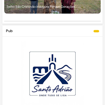
Selho São Cristóvão inaugura Parque Gerações
Pub