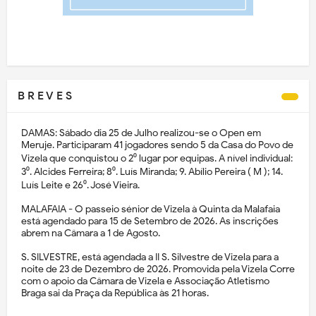
B R E V E S
DAMAS: Sábado dia 25 de Julho realizou-se o Open em
Meruje. Participaram 41 jogadores sendo 5 da Casa do Povo de
Vizela que conquistou o 2⁰ lugar por equipas. A nível individual:
3⁰. Alcides Ferreira; 8⁰. Luís Miranda; 9. Abílio Pereira ( M ); 14.
Luís Leite e 26⁰. José Vieira.
MALAFAIA - O passeio sénior de Vizela à Quinta da Malafaia
está agendado para 15 de Setembro de 2026. As inscrições
abrem na Câmara a 1 de Agosto.
S. SILVESTRE, está agendada a II S. Silvestre de Vizela para a
noite de 23 de Dezembro de 2026. Promovida pela Vizela Corre
com o apoio da Câmara de Vizela e Associação Atletismo
Braga sai da Praça da República às 21 horas.