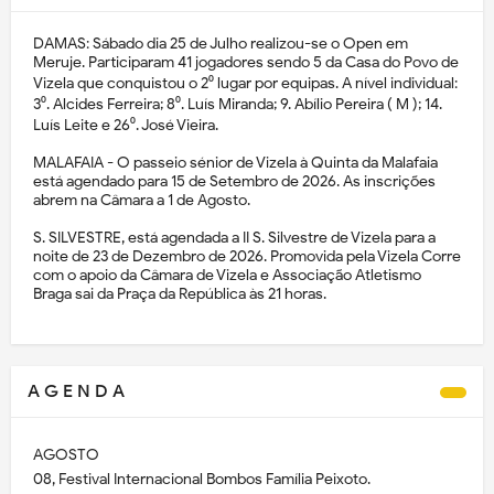
DAMAS: Sábado dia 25 de Julho realizou-se o Open em
Meruje. Participaram 41 jogadores sendo 5 da Casa do Povo de
Vizela que conquistou o 2⁰ lugar por equipas. A nível individual:
3⁰. Alcides Ferreira; 8⁰. Luís Miranda; 9. Abílio Pereira ( M ); 14.
Luís Leite e 26⁰. José Vieira.
MALAFAIA - O passeio sénior de Vizela à Quinta da Malafaia
está agendado para 15 de Setembro de 2026. As inscrições
abrem na Câmara a 1 de Agosto.
S. SILVESTRE, está agendada a II S. Silvestre de Vizela para a
noite de 23 de Dezembro de 2026. Promovida pela Vizela Corre
com o apoio da Câmara de Vizela e Associação Atletismo
Braga sai da Praça da República às 21 horas.
A G E N D A
AGOSTO
08, Festival Internacional Bombos Família Peixoto.