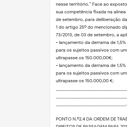
nesse território.” Face ao expost
sua competência fixada na alínea c
de setembro, para deliberação da 
1 do artigo 25º do mencionado dipl
73/2013, de 03 de setembro, a apl
- lançamento da derrama de 1,5% a
para os sujeitos passivos com um
ultrapasse os 150.000,00€;
- lançamento da derrama de 1,5% a
para os sujeitos passivos com um
ultrapasse os 150.000,00 €;
_______________________________
_______________________________
_______________________________
PONTO N.º2.4 DA ORDEM DE TRA
DIREITOS DE PASSAGEM PARA 2016: 