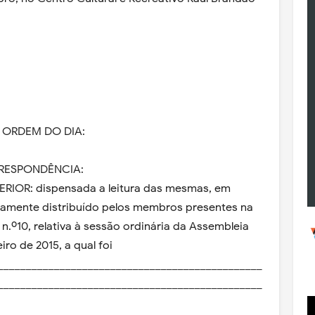
 ORDEM DO DIA:
RRESPONDÊNCIA:
RIOR: dispensada a leitura das mesmas, em
eviamente distribuído pelos membros presentes na
 n.º10, relativa à sessão ordinária da Assembleia
iro de 2015, a qual foi
_______________________________________________
_______________________________________________