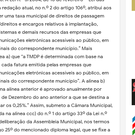
redação atual, no n.º 2 do artigo 106º, atribui aos
cer uma taxa municipal de direitos de passagem
ireitos e encargos relativos à implantação,
istemas e demais recursos das empresas que
unicações eletrónicas acessíveis ao público, em
 finais do correspondente município.” Mais
ínea a) que “a TMDP é determinada com base na
 cada fatura emitida pelas empresas que
unicações eletrónicas acessíveis ao público, em
 finais do correspondente município”. A alínea b)
 na alínea anterior é aprovado anualmente por
 de Dezembro do ano anterior a que se destina a
sar os 0,25%.” Assim, submeto a Câmara Municipal,
 na alínea ccc) do n.º 1 do artigo 33º da Lei n.º
 deliberação da Assembleia Municipal, nos termos
tigo 25º do mencionado diploma legal, que se fixe a