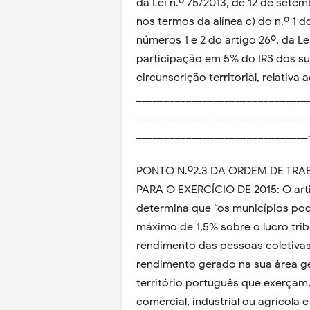
da Lei n.º 75/2013, de 12 de sete
nos termos da alínea c) do n.º 1 
números 1 e 2 do artigo 26º, da Le
participação em 5% do IRS dos suj
circunscrição territorial, relativa
_______________________________
_______________________________
_______________________________
PONTO N.º2.3 DA ORDEM DE TR
PARA O EXERCÍCIO DE 2015: O artig
determina que “os municípios po
máximo de 1,5% sobre o lucro trib
rendimento das pessoas coletivas
rendimento gerado na sua área ge
território português que exerçam, 
comercial, industrial ou agrícola