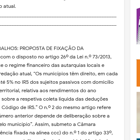
 atual.
_______________________________________________
_______________________________________________
.
BALHOS: PROPOSTA DE FIXAÇÃO DA
om o disposto no artigo 26º da Lei n.º 73/2013,
 o regime financeiro das autarquias locais e
redação atual, “Os municípios têm direito, em cada
até 5% no IRS dos sujeitos passivos com domicílio
erritorial, relativa aos rendimentos do ano
 sobre a respetiva coleta líquida das deduções
do Código de IRS.” O n.º 2 do mesmo artigo refere
número anterior depende de deliberação sobre a
elo município”. Assim, submeto a Câmara
cia fixada na alínea ccc) do n.º 1 do artigo 33º,