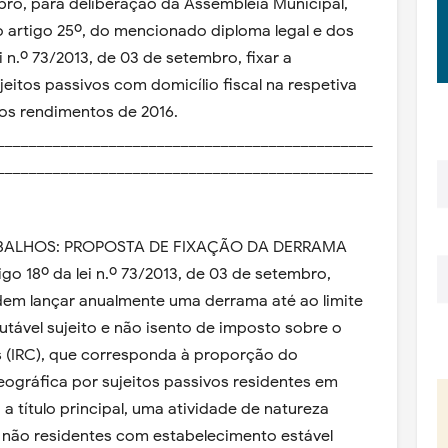
mbro, para deliberação da Assembleia Municipal,
do artigo 25º, do mencionado diploma legal e dos
i n.º 73/2013, de 03 de setembro, fixar a
eitos passivos com domicílio fiscal na respetiva
 aos rendimentos de 2016.
_______________________________________________
_______________________________________________
.
ABALHOS: PROPOSTA DE FIXAÇÃO DA DERRAMA
o 18º da lei n.º 73/2013, de 03 de setembro,
dem lançar anualmente uma derrama até ao limite
utável sujeito e não isento de imposto sobre o
 (IRC), que corresponda à proporção do
ográfica por sujeitos passivos residentes em
a título principal, uma atividade de natureza
 e não residentes com estabelecimento estável