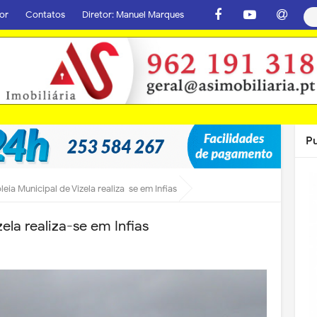
or
Contatos
Diretor: Manuel Marques
P
eia Municipal de Vizela realiza-se em Infias
ela realiza-se em Infias