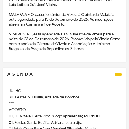
Luís Leite e 26⁰. José Vieira.
MALAFAIA - O passeio sénior de Vizela à Quinta da Malafaia
está agendado para 15 de Setembro de 2026. As inscrições
abrem na Câmara a 1 de Agosto.
S. SILVESTRE, está agendada a II S. Silvestre de Vizela para a
noite de 23 de Dezembro de 2026. Promovida pela Vizela Corre
com o apoio da Câmara de Vizela e Associação Atletismo
Braga sai da Praça da República às 21 horas.
A G E N D A
JULHO
30, Festas S. Eulália, Arruada de Bombos
***
AGOSTO
01, FC Vizela-Celta Vigo B jogo apresentação 17h00.
01, Festas Santa Eulália, Adriana Lua e djs.
01, Walk Color Party" na Marginal Ribeirinha Vizela.