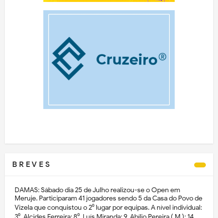
B R E V E S
DAMAS: Sábado dia 25 de Julho realizou-se o Open em
Meruje. Participaram 41 jogadores sendo 5 da Casa do Povo de
Vizela que conquistou o 2⁰ lugar por equipas. A nível individual:
3⁰. Alcides Ferreira; 8⁰. Luís Miranda; 9. Abílio Pereira ( M ); 14.