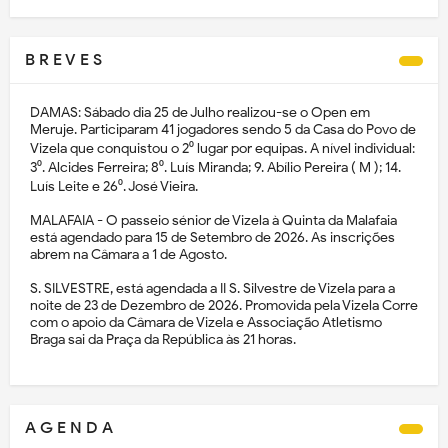
B R E V E S
DAMAS: Sábado dia 25 de Julho realizou-se o Open em
Meruje. Participaram 41 jogadores sendo 5 da Casa do Povo de
Vizela que conquistou o 2⁰ lugar por equipas. A nível individual:
3⁰. Alcides Ferreira; 8⁰. Luís Miranda; 9. Abílio Pereira ( M ); 14.
Luís Leite e 26⁰. José Vieira.
MALAFAIA - O passeio sénior de Vizela à Quinta da Malafaia
está agendado para 15 de Setembro de 2026. As inscrições
abrem na Câmara a 1 de Agosto.
S. SILVESTRE, está agendada a II S. Silvestre de Vizela para a
noite de 23 de Dezembro de 2026. Promovida pela Vizela Corre
com o apoio da Câmara de Vizela e Associação Atletismo
Braga sai da Praça da República às 21 horas.
A G E N D A