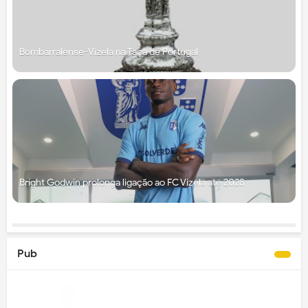
Bombarralense-Vizela na Taça de Portugal
Bright Godwin prolonga ligação ao FC Vizela até 2028
Pub