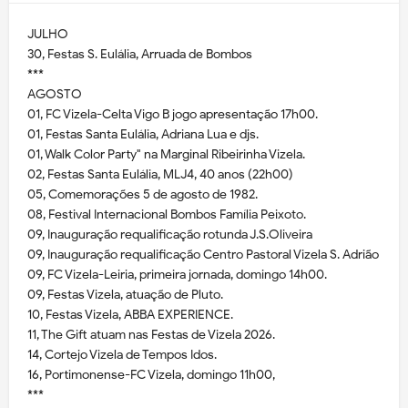
JULHO
30, Festas S. Eulália, Arruada de Bombos
***
AGOSTO
01, FC Vizela-Celta Vigo B jogo apresentação 17h00.
01, Festas Santa Eulália, Adriana Lua e djs.
01, Walk Color Party" na Marginal Ribeirinha Vizela.
02, Festas Santa Eulália, MLJ4, 40 anos (22h00)
05, Comemorações 5 de agosto de 1982.
08, Festival Internacional Bombos Família Peixoto.
09, Inauguração requalificação rotunda J.S.Oliveira
09, Inauguração requalificação Centro Pastoral Vizela S. Adrião
09, FC Vizela-Leiria, primeira jornada, domingo 14h00.
09, Festas Vizela, atuação de Pluto.
10, Festas Vizela, ABBA EXPERIENCE.
11, The Gift atuam nas Festas de Vizela 2026.
14, Cortejo Vizela de Tempos Idos.
16, Portimonense-FC Vizela, domingo 11h00,
***