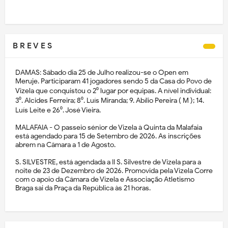
B R E V E S
DAMAS: Sábado dia 25 de Julho realizou-se o Open em
Meruje. Participaram 41 jogadores sendo 5 da Casa do Povo de
Vizela que conquistou o 2⁰ lugar por equipas. A nível individual:
3⁰. Alcides Ferreira; 8⁰. Luís Miranda; 9. Abílio Pereira ( M ); 14.
Luís Leite e 26⁰. José Vieira.
MALAFAIA - O passeio sénior de Vizela à Quinta da Malafaia
está agendado para 15 de Setembro de 2026. As inscrições
abrem na Câmara a 1 de Agosto.
S. SILVESTRE, está agendada a II S. Silvestre de Vizela para a
noite de 23 de Dezembro de 2026. Promovida pela Vizela Corre
com o apoio da Câmara de Vizela e Associação Atletismo
Braga sai da Praça da República às 21 horas.