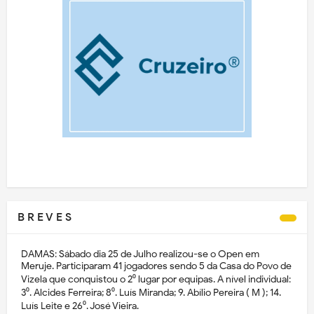
B R E V E S
DAMAS: Sábado dia 25 de Julho realizou-se o Open em
Meruje. Participaram 41 jogadores sendo 5 da Casa do Povo de
Vizela que conquistou o 2⁰ lugar por equipas. A nível individual:
3⁰. Alcides Ferreira; 8⁰. Luís Miranda; 9. Abílio Pereira ( M ); 14.
Luís Leite e 26⁰. José Vieira.