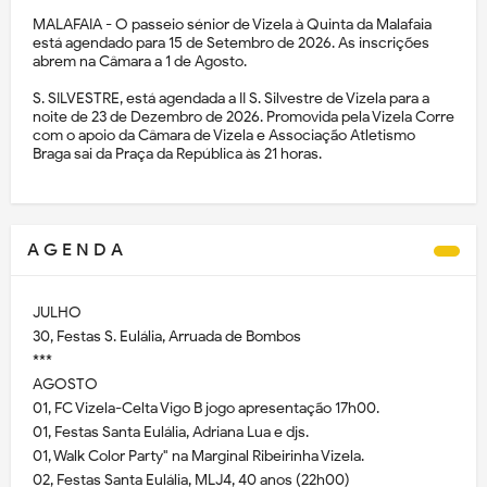
MALAFAIA - O passeio sénior de Vizela à Quinta da Malafaia
está agendado para 15 de Setembro de 2026. As inscrições
abrem na Câmara a 1 de Agosto.
S. SILVESTRE, está agendada a II S. Silvestre de Vizela para a
noite de 23 de Dezembro de 2026. Promovida pela Vizela Corre
com o apoio da Câmara de Vizela e Associação Atletismo
Braga sai da Praça da República às 21 horas.
A G E N D A
JULHO
30, Festas S. Eulália, Arruada de Bombos
***
AGOSTO
01, FC Vizela-Celta Vigo B jogo apresentação 17h00.
01, Festas Santa Eulália, Adriana Lua e djs.
01, Walk Color Party" na Marginal Ribeirinha Vizela.
02, Festas Santa Eulália, MLJ4, 40 anos (22h00)