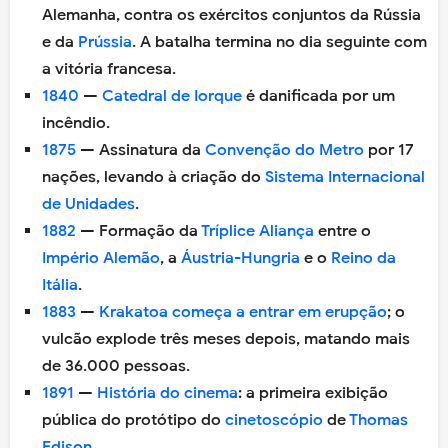
Alemanha, contra os exércitos conjuntos da Rússia
e da
Prússia
. A batalha termina no dia seguinte com
a vitória francesa.
1840
—
Catedral de Iorque
é danificada por um
incêndio.
1875
— Assinatura da
Convenção do Metro
por 17
nações, levando à criação do
Sistema Internacional
de Unidades
.
1882
— Formação da
Tríplice Aliança
entre o
Império Alemão
, a
Áustria-Hungria
e o
Reino da
Itália
.
1883
—
Krakatoa
começa a entrar em erupção
; o
vulcão explode três meses depois, matando mais
de 36.000 pessoas.
1891
—
História do cinema
: a primeira exibição
pública do protótipo do
cinetoscópio
de
Thomas
Edison
.