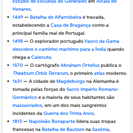
Estudio de Escuelas de Generales
em
Alcalá de
Henares
.
1449
—
Batalha de Alfarrobeira
é travada,
estabelecendo a
Casa de Bragança
como a
principal família real de Portugal.
1498
— O explorador português
Vasco da Gama
descobre o caminho marítimo para a Índia
quando
chega a
Calecute
.
1570
— O cartógrafo
Abraham Ortelius
publica o
Theatrum Orbis Terrarum
, o primeiro
atlas
moderno.
1631
— A cidade de
Magdeburgo
na Alemanha é
tomada pelas forças do
Sacro Império Romano-
Germânico
e a maioria de seus habitantes são
massacrados
, em um dos mais sangrentos
incidentes da
Guerra dos Trinta Anos
.
1813
—
Napoleão Bonaparte
lidera suas tropas
francesas na
Batalha de Bautzen
na
Saxônia
,