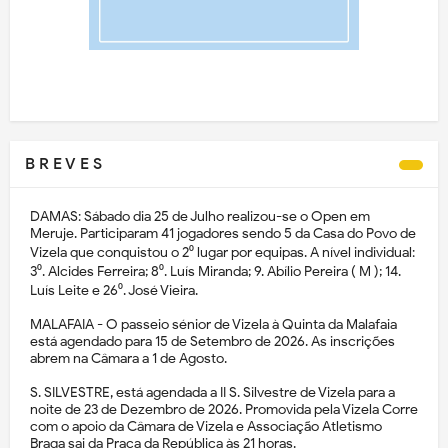
B R E V E S
DAMAS: Sábado dia 25 de Julho realizou-se o Open em
Meruje. Participaram 41 jogadores sendo 5 da Casa do Povo de
Vizela que conquistou o 2⁰ lugar por equipas. A nível individual:
3⁰. Alcides Ferreira; 8⁰. Luís Miranda; 9. Abílio Pereira ( M ); 14.
Luís Leite e 26⁰. José Vieira.
MALAFAIA - O passeio sénior de Vizela à Quinta da Malafaia
está agendado para 15 de Setembro de 2026. As inscrições
abrem na Câmara a 1 de Agosto.
S. SILVESTRE, está agendada a II S. Silvestre de Vizela para a
noite de 23 de Dezembro de 2026. Promovida pela Vizela Corre
com o apoio da Câmara de Vizela e Associação Atletismo
Braga sai da Praça da República às 21 horas.