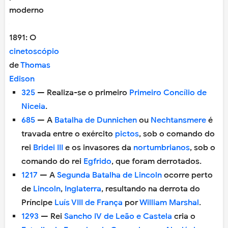
moderno
1891: O
cinetoscópio
de
Thomas
Edison
325
— Realiza-se o primeiro
Primeiro Concílio de
Niceia
.
685
— A
Batalha de Dunnichen
ou
Nechtansmere
é
travada entre o exército
pictos
, sob o comando do
rei
Bridei III
e os invasores da
nortumbrianos
, sob o
comando do rei
Egfrido
, que foram derrotados.
1217
— A
Segunda Batalha de Lincoln
ocorre perto
de
Lincoln
,
Inglaterra
, resultando na derrota do
Príncipe
Luís VIII de França
por
William Marshal
.
1293
— Rei
Sancho IV de Leão e Castela
cria o