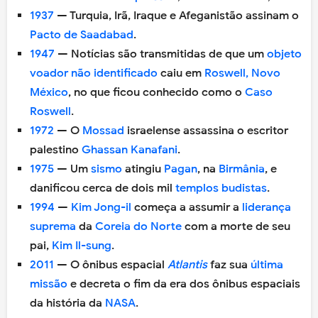
1937
— Turquia, Irã, Iraque e Afeganistão assinam o
Pacto de Saadabad
.
1947
— Notícias são transmitidas de que um
objeto
voador não identificado
caiu em
Roswell, Novo
México
, no que ficou conhecido como o
Caso
Roswell
.
1972
— O
Mossad
israelense assassina o escritor
palestino
Ghassan Kanafani
.
1975
— Um
sismo
atingiu
Pagan
, na
Birmânia
, e
danificou cerca de dois mil
templos budistas
.
1994
—
Kim Jong-il
começa a assumir a
liderança
suprema
da
Coreia do Norte
com a morte de seu
pai,
Kim Il-sung
.
2011
— O ônibus espacial
Atlantis
faz sua
última
missão
e decreta o fim da era dos ônibus espaciais
da história da
NASA
.