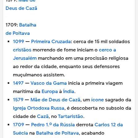
Deus de Cazã
1709:
Batalha
de Poltava
1099
—
Primeira Cruzada
: cerca de 15 mil soldados
cristãos
morrendo de fome iniciam o
cerco a
Jerusalém
marchando em uma procissão religiosa
ao redor da cidade, enquanto seus defensores
muçulmanos assistem.
1497
—
Vasco da Gama
inicia a primeira viagem
marítima da
Europa
à
Índia
.
1579
—
Mãe de Deus de Cazã
, um
ícone
sagrado da
Igreja Ortodoxa Russa
, é descoberta no subsolo da
cidade de
Cazã
, no
Tartaristão
.
1709
—
Pedro 1.º da Rússia
derrota
Carlos 12 da
Suécia
na
Batalha de Poltava
, acabando