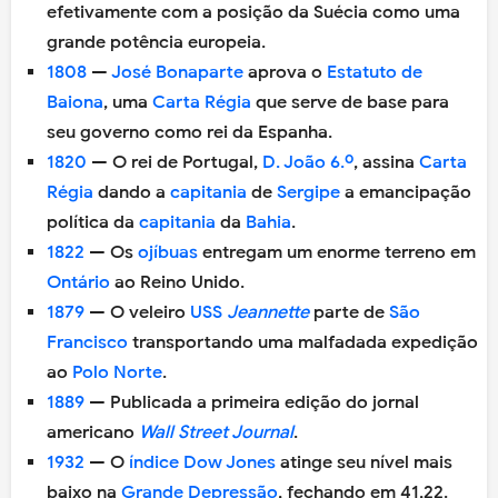
efetivamente com a posição da Suécia como uma
grande potência europeia.
1808
—
José Bonaparte
aprova o
Estatuto de
Baiona
, uma
Carta Régia
que serve de base para
seu governo como rei da Espanha.
1820
— O rei de Portugal,
D. João 6.º
, assina
Carta
Régia
dando a
capitania
de
Sergipe
a emancipação
política da
capitania
da
Bahia
.
1822
— Os
ojíbuas
entregam um enorme terreno em
Ontário
ao Reino Unido.
1879
— O veleiro
USS
Jeannette
parte de
São
Francisco
transportando uma malfadada expedição
ao
Polo Norte
.
1889
— Publicada a primeira edição do jornal
americano
Wall Street Journal
.
1932
— O
índice Dow Jones
atinge seu nível mais
baixo na
Grande Depressão
, fechando em 41,22.