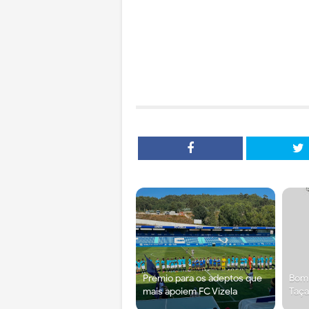
Prémio para os adeptos que
Bomb
mais apoiem FC Vizela
Taça