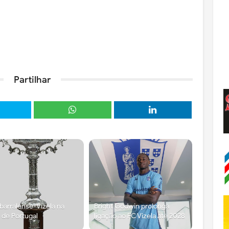
Partilhar
arralense-Vizela na
Bright Godwin prolonga
 de Portugal
ligação ao FC Vizela até 2028