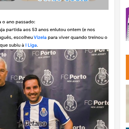
la o ano passado:
ja partida aos 53 anos enlutou ontem (e nos
uguês, escolheu
Vizela
para viver quando treinou o
que subiu à
I Liga
.