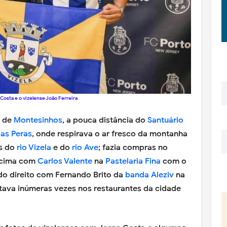
Costa e o vizelense João Ferreira
a de
Montesinhos
, a pouca distância do
Santuário
das Peras
, onde respirava o ar fresco da montanha
es do
rio Vizela
e do
rio Ave
; fazia compras no
e cima com
Carlos Valente
na
Pastelaria Fina
com o
do direito com Fernando Brito da
banda Aleziv
na
ntava inúmeras vezes nos restaurantes da cidade