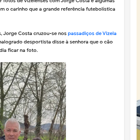
rar fotos de vizelenses com Jorge Costa e algumas
o carinho que a grande referência futebolística
, Jorge Costa cruzou-se nos
passadiços de Vizela
malogrado desportista disse à senhora que o cão
 ficar na foto.