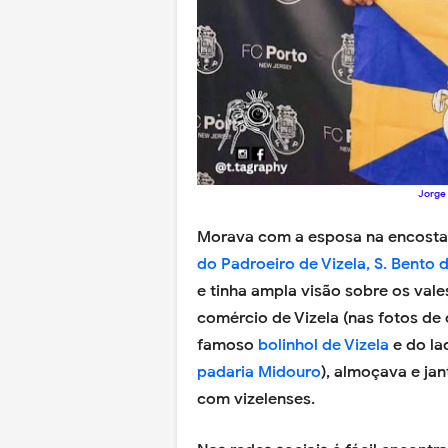
Jorge 
Morava com a esposa na encost
do Padroeiro de Vizela, S. Bento 
e tinha ampla visão sobre os val
comércio de Vizela (nas fotos d
famoso
bolinhol de Vizela
e do la
padaria Midouro
), almoçava e ja
com vizelenses.